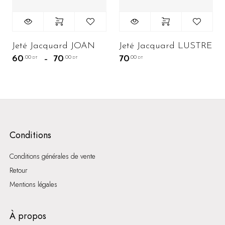
Jeté Jacquard JOAN
Jeté Jacquard LUSTRE
60
70
70
.00
.00
.00
Plage de prix : 60.00 DT à 70.00 DT
–
DT
DT
DT
Conditions
Conditions générales de vente
Retour
Mentions légales
À propos